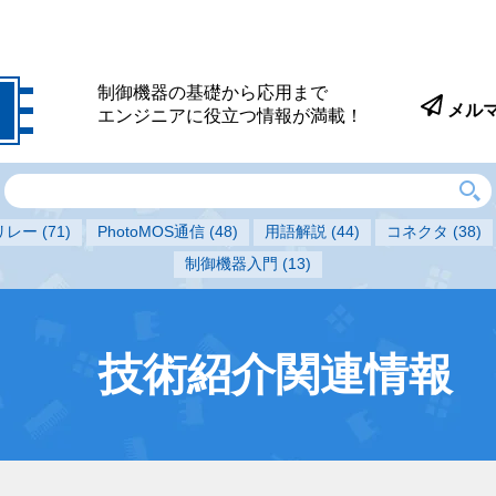
制御機器の基礎から応用まで
メル
エンジニアに役立つ情報が満載！
Sリレー
(71)
PhotoMOS通信
(48)
用語解説
(44)
コネクタ
(38)
制御機器入門
(13)
技術紹介関連情報