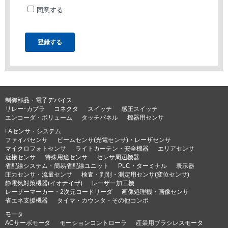
制御部品・電子デバイス
リレー･カプラ
コネクタ
スイッチ
感圧スイッチ
エンコーダ・ボリューム
タッチパネル
機器用センサ
FAセンサ・システム
ファイバセンサ
ビームセンサ(光電センサ)・レーザセンサ
マイクロフォトセンサ
ライトカーテン・安全機器
エリアセンサ
近接センサ
特殊用途センサ
センサ周辺機器
省配線システム・簡易省配線ユニット
PLC・ターミナル
表示器
圧力センサ・流量センサ
検査・判別・測定用センサ(変位センサ)
静電気対策機器(イオナイザ)
レーザー加工機
レーザーマーカー・2次元コードリーダ
画像処理機・画像センサ
省エネ支援機器
タイマ・カウンタ・その他コンポ
モータ
ACサーボモータ
モーションコントローラ
産業用ブラシレスモータ