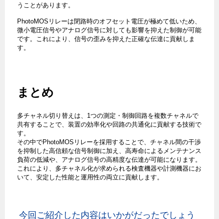
うことがあります。
PhotoMOSリレーは閉路時のオフセット電圧が極めて低いため、
微小電圧信号やアナログ信号に対しても影響を抑えた制御が可能
です。これにより、信号の歪みを抑えた正確な伝達に貢献しま
す。
まとめ
多チャネル切り替えは、1つの測定・制御回路を複数チャネルで
共有することで、装置の効率化や回路の共通化に貢献する技術で
す。
その中でPhotoMOSリレーを採用することで、チャネル間の干渉
を抑制した高信頼な信号制御に加え、高寿命によるメンテナンス
負荷の低減や、アナログ信号の高精度な伝達が可能になります。
これにより、多チャネル化が求められる検査機器や計測機器にお
いて、安定した性能と運用性の両立に貢献します。
今回ご紹介した内容はいかがだったでしょう