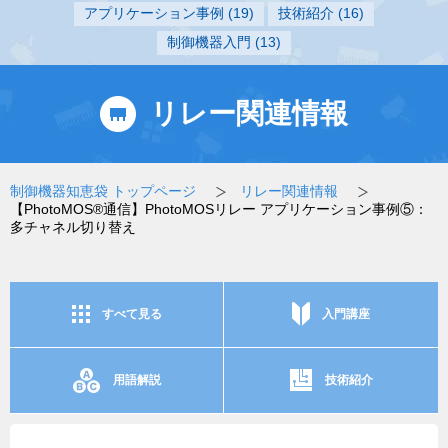
アプリケーション事例
(19)
技術紹介
(16)
制御機器入門
(13)
リレー関連情報
制御機器知恵袋 トップページ
リレー関連情報
【PhotoMOS®通信】PhotoMOSリレー アプリケーション事例⑤：
多チャネル切り替え
すべて見る
入門講座
用語解説
技術紹介