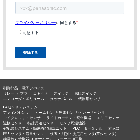
制御部品・電子デバイス
リレー･カプラ
コネクタ
スイッチ
感圧スイッチ
エンコーダ・ボリューム
タッチパネル
機器用センサ
FAセンサ・システム
ファイバセンサ
ビームセンサ(光電センサ)・レーザセンサ
マイクロフォトセンサ
ライトカーテン・安全機器
エリアセンサ
近接センサ
特殊用途センサ
センサ周辺機器
省配線システム・簡易省配線ユニット
PLC・ターミナル
表示器
圧力センサ・流量センサ
検査・判別・測定用センサ(変位センサ)
静電気対策機器(イオナイザ)
レーザー加工機