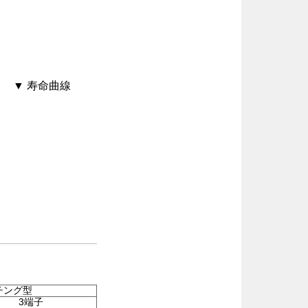
▼ 寿命曲線
チング型
3端子