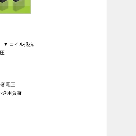
▼ コイル抵抗
電圧
許容電圧
小適用負荷