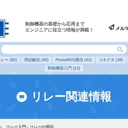
制御機器の基礎から応用まで
メル
エンジニアに役立つ情報が満載！
Sリレー
(66)
用語解説
(45)
PhotoMOS通信
(43)
コネクタ
(38)
制御機器入門
(13)
リレー関連情報
リレー入門 - リレーの用語