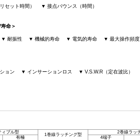
（リセット時間）
▼ 接点バウンス（時間）
び寿命＞
▼ 耐振性
▼ 機械的寿命
▼ 電気的寿命
▼ 最大操作頻度
ーション
▼ インサーションロス
▼ V.S.W.R（定在波比）
ティブル型
2巻線ラッ
1巻線ラッチング型
有極
4端子