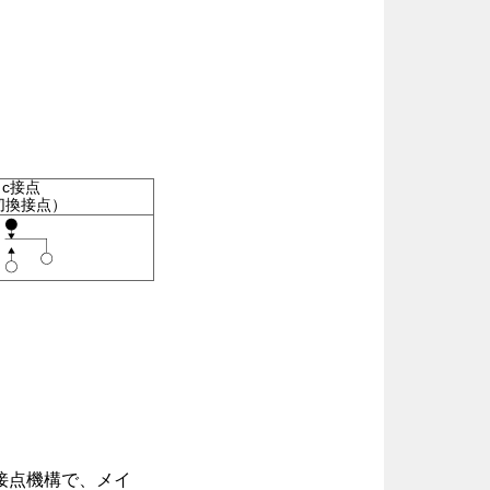
c接点
切換接点）
接点機構で、メイ