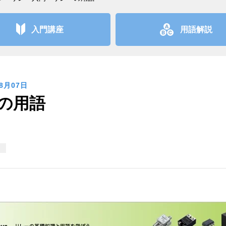
入門講座
用語解説
08月07日
ーの用語