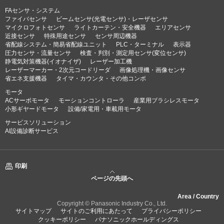
FAセンサ・システム
ファイバセンサ
ビームセンサ(光電センサ)・レーザセンサ
マイクロフォトセンサ
ライトカーテン・安全機器
エリアセンサ
近接センサ
特殊用途センサ
センサ周辺機器
省配線システム・簡易省配線ユニット
PLC・ターミナル
表示器
圧力センサ・流量センサ
検査・判別・測定用センサ(変位センサ)
静電気対策機器(イオナイザ)
レーザー加工機
レーザーマーカー・2次元コードリーダ
画像処理機・画像センサ
省エネ支援機器
タイマ・カウンタ・その他コンポ
モータ
ACサーボモータ
モーションコントローラ
産業用ブラシレスモータ
小形ギヤードモータ
設備/家電用・車載用モータ
サービスソリューション
AI設備診断サービス
印刷
ページの先頭へ
Area / Country
Copyright © Panasonic Industry Co., Ltd.
サイトマップ
サイトのご利用にあたって
プライバシーポリシー
クッキーポリシー
パナソニックホールディングス