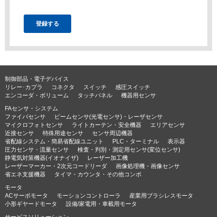
制御部品・電子デバイス
リレー･カプラ
コネクタ
スイッチ
感圧スイッチ
エンコーダ・ボリューム
タッチパネル
機器用センサ
FAセンサ・システム
ファイバセンサ
ビームセンサ(光電センサ)・レーザセンサ
マイクロフォトセンサ
ライトカーテン・安全機器
エリアセンサ
近接センサ
特殊用途センサ
センサ周辺機器
省配線システム・簡易省配線ユニット
PLC・ターミナル
表示器
圧力センサ・流量センサ
検査・判別・測定用センサ(変位センサ)
静電気対策機器(イオナイザ)
レーザー加工機
レーザーマーカー・2次元コードリーダ
画像処理機・画像センサ
省エネ支援機器
タイマ・カウンタ・その他コンポ
モータ
ACサーボモータ
モーションコントローラ
産業用ブラシレスモータ
小形ギヤードモータ
設備/家電用・車載用モータ