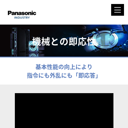
機械との即応性
基本性能の向上により
指令にも外乱にも「即応答」