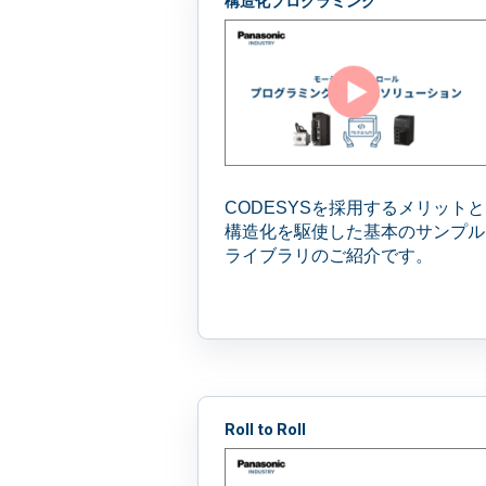
構造化プログラミング
CODESYS
を採用する
メリットと
構造化を駆使した
基本のサンプル
ライブラリの
ご紹介です。
Roll to Roll