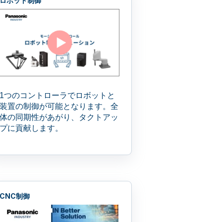
ロボット制御
1
つの
コントローラ
でロボットと
装置の制御が可能となります。
全
体の同期性があがり、
タクトアッ
プに貢献します。
CNC制御