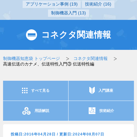
アプリケーション事例
(19)
技術紹介
(16)
制御機器入門
(13)
コネクタ関連情報
制御機器知恵袋 トップページ
コネクタ関連情報
高速伝送のカナメ、伝送特性入門③ 伝送特性編
すべて見る
入門講座
用語解説
技術紹介
投稿日:2016年04月28日 / 更新日:2024年08月07日