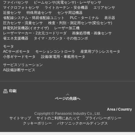
ファイバセンサ
ビームセンサ(光電センサ)・レーザセンサ
マイクロフォトセンサ
ライトカーテン・安全機器
エリアセンサ
近接センサ
特殊用途センサ
センサ周辺機器
省配線システム・簡易省配線ユニット
PLC・ターミナル
表示器
圧力センサ・流量センサ
検査・判別・測定用センサ(変位センサ)
静電気対策機器(イオナイザ)
レーザー加工機
レーザーマーカー・2次元コードリーダ
画像処理機・画像センサ
省エネ支援機器
タイマ・カウンタ・その他コンポ
モータ
ACサーボモータ
モーションコントローラ
産業用ブラシレスモータ
小形ギヤードモータ
設備/家電用・車載用モータ
サービスソリューション
AI設備診断サービス
印刷
ページの先頭へ
Area / Country
Copyright © Panasonic Industry Co., Ltd.
サイトマップ
サイトのご利用にあたって
プライバシーポリシー
クッキーポリシー
パナソニックホールディングス