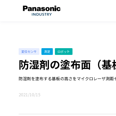
変位センサ
測定
ロボット
防湿剤の塗布面（基
防湿剤を塗布する基板の高さをマイクロレーザ測距セ
2021/10/15