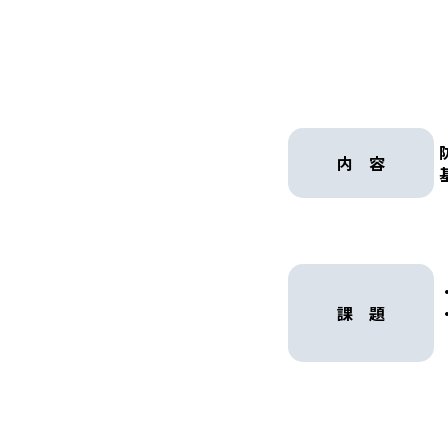
内 容
課 題