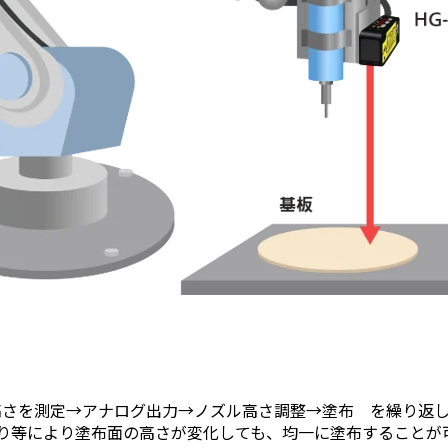
で高さを測定→アナログ出力→ノズル高さ調整→塗布 を繰り返
り等により塗布面の高さが変化しても、均一に塗布することが