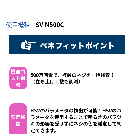
使用機種
｜
SV-N500C
機器コ
500万画素で、複数のネジを⼀括検査！
スト削
（⽴ち上げ⼯数も削減）
減
HSVのパラメータの検出が可能！HSVのパ
安定検
ラメータを使⽤することで明るさのバラツ
査
キの影響を受けずにネジの⾊を測定して判
定できます。