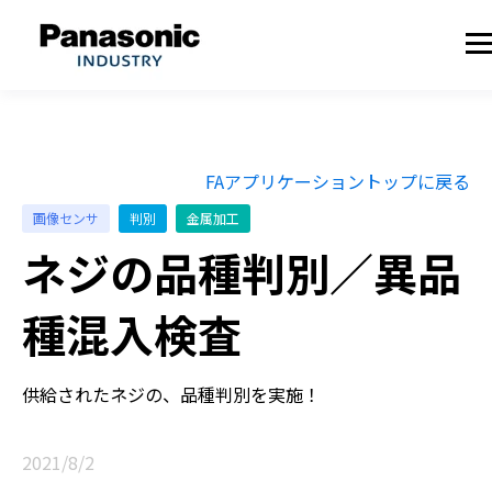
FAアプリケーショントップに戻る
画像センサ
判別
金属加工
ネジの品種判別／異品
種混入検査
供給されたネジの、品種判別を実施！
2021/8/2