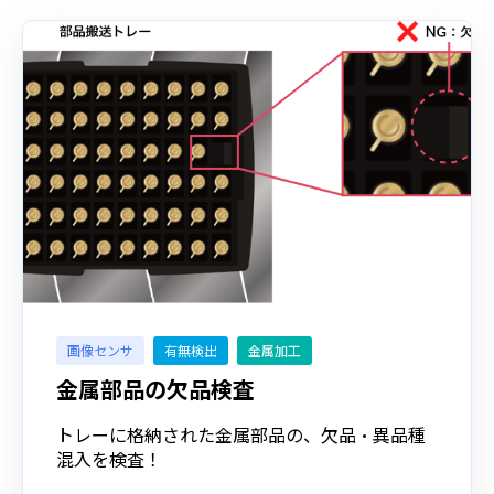
画像センサ
有無検出
金属加工
金属部品の欠品検査
トレーに格納された⾦属部品の、⽋品・異品種
混⼊を検査！