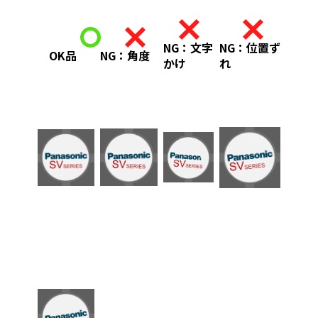
NG：文字
NG：位置ず
OK品
NG：角度
かけ
れ