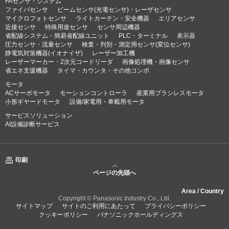
FAセンサ・システム
ファイバセンサ
ビームセンサ(光電センサ)・レーザセンサ
マイクロフォトセンサ
ライトカーテン・安全機器
エリアセンサ
近接センサ
特殊用途センサ
センサ周辺機器
省配線システム・簡易省配線ユニット
PLC・ターミナル
表示器
圧力センサ・流量センサ
検査・判別・測定用センサ(変位センサ)
静電気対策機器(イオナイザ)
レーザー加工機
レーザーマーカー・2次元コードリーダ
画像処理機・画像センサ
省エネ支援機器
タイマ・カウンタ・その他コンポ
モータ
ACサーボモータ
モーションコントローラ
産業用ブラシレスモータ
小形ギヤードモータ
設備/家電用・車載用モータ
サービスソリューション
AI設備診断サービス
印刷
ページの先頭へ
Area / Country
Copyright © Panasonic Industry Co., Ltd.
サイトマップ
サイトのご利用にあたって
プライバシーポリシー
クッキーポリシー
パナソニックホールディングス