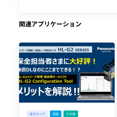
関連アプリケーション
変位センサ
測定
その他