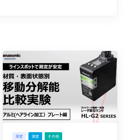
測定
測定
その他