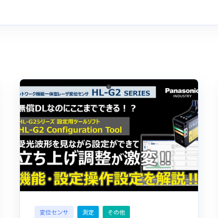
変位センサ
測定
その他