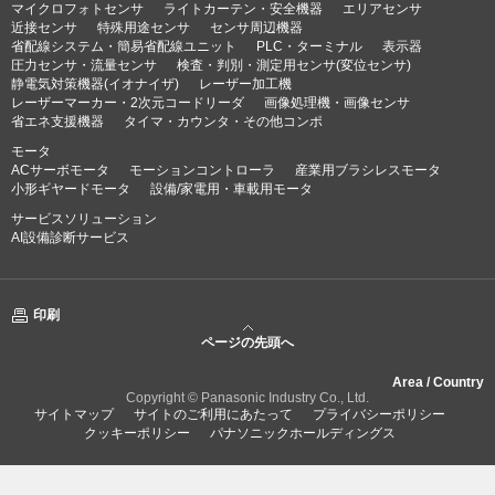
マイクロフォトセンサ
ライトカーテン・安全機器
エリアセンサ
近接センサ
特殊用途センサ
センサ周辺機器
省配線システム・簡易省配線ユニット
PLC・ターミナル
表示器
圧力センサ・流量センサ
検査・判別・測定用センサ(変位センサ)
静電気対策機器(イオナイザ)
レーザー加工機
レーザーマーカー・2次元コードリーダ
画像処理機・画像センサ
省エネ支援機器
タイマ・カウンタ・その他コンポ
モータ
ACサーボモータ
モーションコントローラ
産業用ブラシレスモータ
小形ギヤードモータ
設備/家電用・車載用モータ
サービスソリューション
AI設備診断サービス
印刷
ページの先頭へ
Area / Country
Copyright © Panasonic Industry Co., Ltd.
サイトマップ
サイトのご利用にあたって
プライバシーポリシー
クッキーポリシー
パナソニックホールディングス