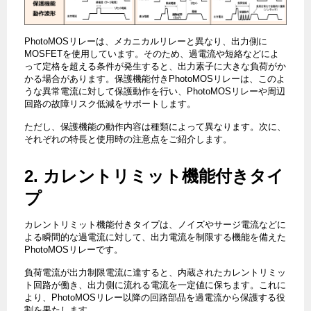
PhotoMOSリレーは、メカニカルリレーと異なり、出力側に
MOSFETを使用しています。そのため、過電流や短絡などによ
って定格を超える条件が発生すると、出力素子に大きな負荷がか
かる場合があります。保護機能付きPhotoMOSリレーは、このよ
うな異常電流に対して保護動作を行い、PhotoMOSリレーや周辺
回路の故障リスク低減をサポートします。
ただし、保護機能の動作内容は種類によって異なります。次に、
それぞれの特長と使用時の注意点をご紹介します。
2. カレントリミット機能付きタイ
プ
カレントリミット機能付きタイプは、ノイズやサージ電流などに
よる瞬間的な過電流に対して、出力電流を制限する機能を備えた
PhotoMOSリレーです。
負荷電流が出力制限電流に達すると、内蔵されたカレントリミッ
ト回路が働き、出力側に流れる電流を一定値に保ちます。これに
より、PhotoMOSリレー以降の回路部品を過電流から保護する役
割を果たします。