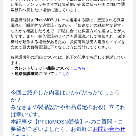
い場合、ノンラッチタイプは負荷側が正常に戻った後に自動で通
常動作へ戻したい場合に適しています。
保護機能付きPhotoMOSリレーを選定する際は、想定される異常
電流が「瞬間的な過電流」なのか、「短絡などの継続的な異常」
なのかを確認したうえで、用途に合った保護方式を選ぶことが大
切です。また、突入電流やノイズも過電流として検知され、保護
機能が動作する場合があるため、負荷電流は突入電流やノイズを
含めて最大負荷電流以下となるように設計してください。
各保護機能の詳細については、以下の記事でも詳しく解説してい
ます。
・カレントリミット機能について：
こちら
・短絡保護機能について：
こちら
今回ご紹介した内容はいかがだったでしょう
か？
みなさまの製品設計や部品選定のお役に立てれ
ば幸いです。
本記事や【PhotoMOS®通信】へのご質問・ご
要望がございましたら、お気軽に
お問い合わせ