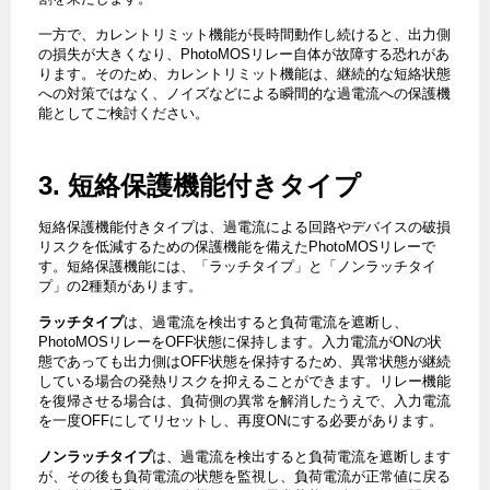
一方で、カレントリミット機能が長時間動作し続けると、出力側
の損失が大きくなり、PhotoMOSリレー自体が故障する恐れがあ
ります。そのため、カレントリミット機能は、継続的な短絡状態
への対策ではなく、ノイズなどによる瞬間的な過電流への保護機
能としてご検討ください。
3. 短絡保護機能付きタイプ
短絡保護機能付きタイプは、過電流による回路やデバイスの破損
リスクを低減するための保護機能を備えたPhotoMOSリレーで
す。短絡保護機能には、「ラッチタイプ」と「ノンラッチタイ
プ」の2種類があります。
ラッチタイプ
は、過電流を検出すると負荷電流を遮断し、
PhotoMOSリレーをOFF状態に保持します。入力電流がONの状
態であっても出力側はOFF状態を保持するため、異常状態が継続
している場合の発熱リスクを抑えることができます。リレー機能
を復帰させる場合は、負荷側の異常を解消したうえで、入力電流
を一度OFFにしてリセットし、再度ONにする必要があります。
ノンラッチタイプ
は、過電流を検出すると負荷電流を遮断します
が、その後も負荷電流の状態を監視し、負荷電流が正常値に戻る