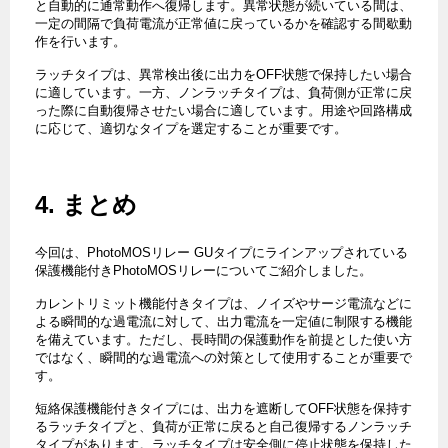
と自動的に通常動作へ復帰します。異常状態が続いている間は、
一定の間隔で負荷電流が正常値に戻っているかを確認する間歇動
作を行います。
ラッチタイプは、異常検出後に出力をOFF状態で保持したい場合
に適しています。一方、ノンラッチタイプは、負荷側が正常に戻
った際に自動復帰させたい場合に適しています。用途や回路構成
に応じて、適切なタイプを選定することが重要です。
4. まとめ
今回は、PhotoMOSリレー GUタイプにラインアップされている
保護機能付きPhotoMOSリレーについてご紹介しました。
カレントリミット機能付きタイプは、ノイズやサージ電流などに
よる瞬間的な過電流に対して、出力電流を一定値に制限する機能
を備えています。ただし、長時間の保護動作を前提とした使い方
ではなく、瞬間的な過電流への対策として使用することが重要で
す。
短絡保護機能付きタイプには、出力を遮断してOFF状態を保持す
るラッチタイプと、負荷が正常に戻ると自己復帰するノンラッチ
タイプがあります。ラッチタイプは安全側に停止状態を保持した