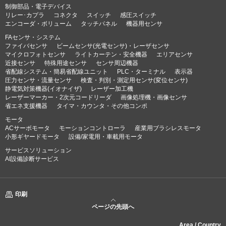
制御部品・電子デバイス
リレー･カプラ
コネクタ
スイッチ
感圧スイッチ
エンコーダ・ボリューム
タッチパネル
機器用センサ
FAセンサ・システム
ファイバセンサ
ビームセンサ(光電センサ)・レーザセンサ
マイクロフォトセンサ
ライトカーテン・安全機器
エリアセンサ
近接センサ
特殊用途センサ
センサ周辺機器
省配線システム・簡易省配線ユニット
PLC・ターミナル
表示器
圧力センサ・流量センサ
検査・判別・測定用センサ(変位センサ)
静電気対策機器(イオナイザ)
レーザー加工機
レーザーマーカー・2次元コードリーダ
画像処理機・画像センサ
省エネ支援機器
タイマ・カウンタ・その他コンポ
モータ
ACサーボモータ
モーションコントローラ
産業用ブラシレスモータ
小形ギヤードモータ
設備/家電用・車載用モータ
サービスソリューション
AI設備診断サービス
印刷
ページの先頭へ
Area / Country