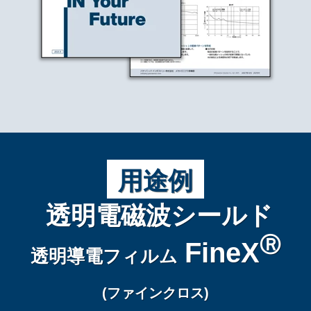
用途例
透明電磁波シールド
Ⓡ
FineX
透明導電フィルム
(ファインクロス)