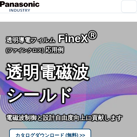
メ
ニ
ュ
ー
を
開
閉
Ⓡ
FineX
透明導電フィルム
応用例
(ファインクロス)
透明電磁波
シールド
電磁波制御と設計自由度向上に貢献します
カタログダウンロード (無料) >>