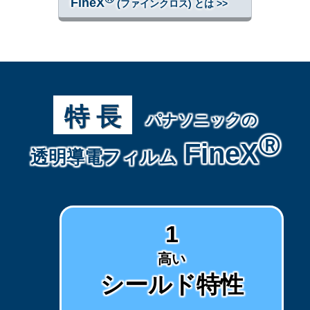
FineX
(ファインクロス)
とは >>
特 長
パナソニックの
Ⓡ
FineX
透明導電フィルム
1
高い
シールド特性