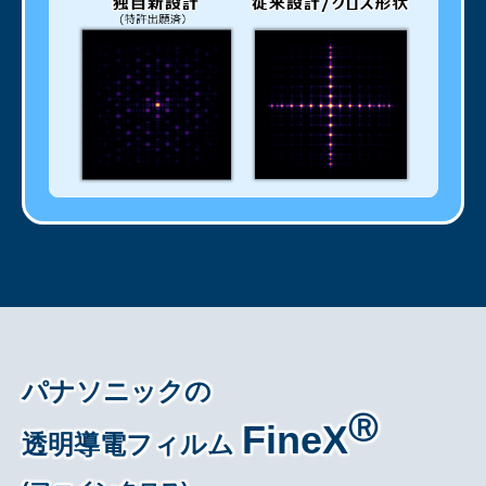
パナソニックの
Ⓡ
FineX
透明導電フィルム