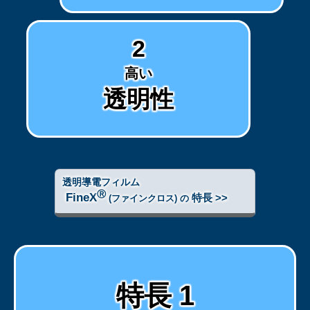
2
高い
透明性
透明導電フィルム
Ⓡ
FineX
特長 >>
(ファインクロス) の
特長 1