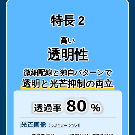
特長 2
高い
透明性
微細配線と独自パターンで
透明と光芒抑制の両立