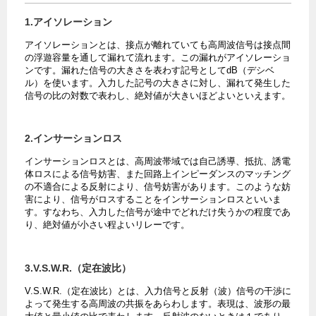
1.アイソレーション
アイソレーションとは、接点が離れていても高周波信号は接点間
の浮遊容量を通して漏れて流れます。この漏れがアイソレーショ
ンです。漏れた信号の大きさを表わす記号としてdB（デシベ
ル）を使います。入力した記号の大きさに対し、漏れて発生した
信号の比の対数で表わし、絶対値が大きいほどよいといえます。
2.インサーションロス
インサーションロスとは、高周波帯域では自己誘導、抵抗、誘電
体ロスによる信号妨害、また回路上インピーダンスのマッチング
の不適合による反射により、信号妨害があります。このような妨
害により、信号がロスすることをインサーションロスといいま
す。すなわち、入力した信号が途中でどれだけ失うかの程度であ
り、絶対値が小さい程よいリレーです。
3.V.S.W.R.（定在波比）
V.S.W.R.（定在波比）とは、入力信号と反射（波）信号の干渉に
よって発生する高周波の共振をあらわします。表現は、波形の最