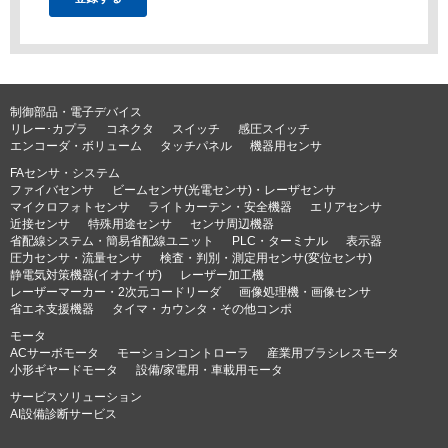
制御部品・電子デバイス
リレー･カプラ
コネクタ
スイッチ
感圧スイッチ
エンコーダ・ボリューム
タッチパネル
機器用センサ
FAセンサ・システム
ファイバセンサ
ビームセンサ(光電センサ)・レーザセンサ
マイクロフォトセンサ
ライトカーテン・安全機器
エリアセンサ
近接センサ
特殊用途センサ
センサ周辺機器
省配線システム・簡易省配線ユニット
PLC・ターミナル
表示器
圧力センサ・流量センサ
検査・判別・測定用センサ(変位センサ)
静電気対策機器(イオナイザ)
レーザー加工機
レーザーマーカー・2次元コードリーダ
画像処理機・画像センサ
省エネ支援機器
タイマ・カウンタ・その他コンポ
モータ
ACサーボモータ
モーションコントローラ
産業用ブラシレスモータ
小形ギヤードモータ
設備/家電用・車載用モータ
サービスソリューション
AI設備診断サービス