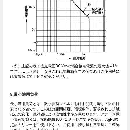
（例）上記の表で接点電圧DC60Vの場合接点電流の最大値＝1A
です。……（※）、なおこれは抵抗負荷での値でありご使用時に
は実負荷にて十分ご確認ください。
9.最小適用負荷
最小適用負荷とは、微小負荷レベルにおける開閉可能な下限の目
安となる値です。この値は開閉頻度、環境条件、要求される接触
抵抗の変化、絶対値により信頼性水準が異なります。アナログ微
小負荷制御又は、接触抵抗100mΩ以下をご要望の場合、AgPd接
点品のリレーをご使用下さい。ご使用に際し弊社営業所にご確認
されることをおすすめします。