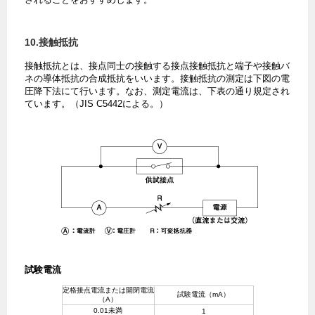
10.接触抵抗
接触抵抗とは、接点同士の接触する接点接触抵抗と端子や接触バ
ネの導体抵抗の合成抵抗をいいます。接触抵抗の測定は下図の電
圧降下法にて行います。なお、測定電流は、下表の通り規定され
ています。（JIS C5442による。）
試験電流
定格接点電流または開閉電流
試験電流（mA）
（A）
0.01未満
1