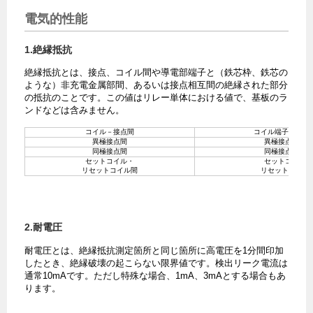
電気的性能
1.絶縁抵抗
絶縁抵抗とは、接点、コイル間や導電部端子と（鉄芯枠、鉄芯の
ような）非充電金属部間、あるいは接点相互間の絶縁された部分
の抵抗のことです。この値はリレー単体における値で、基板のラ
ンドなどは含みません。
コイル－接点間
コイル端子と接点
異極接点間
異極接点端子相
同極接点間
同極接点端子相
セットコイル・
セットコイル端
リセットコイル間
リセットコイル
2.耐電圧
耐電圧とは、絶縁抵抗測定箇所と同じ箇所に高電圧を1分間印加
したとき、絶縁破壊の起こらない限界値です。検出リーク電流は
通常10mAです。ただし特殊な場合、1mA、3mAとする場合もあ
ります。