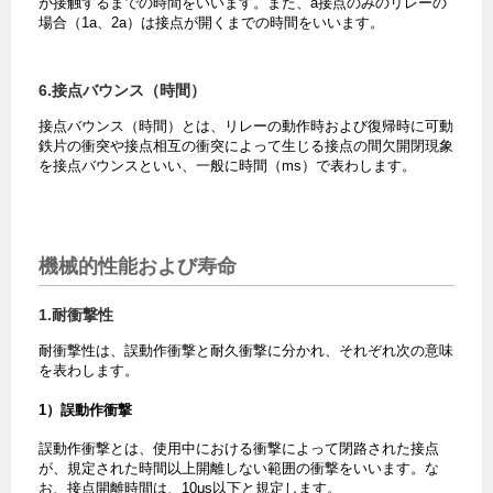
が接触するまでの時間をいいます。また、a接点のみのリレーの
場合（1a、2a）は接点が開くまでの時間をいいます。
6.接点バウンス（時間）
接点バウンス（時間）とは、リレーの動作時および復帰時に可動
鉄片の衝突や接点相互の衝突によって生じる接点の間欠開閉現象
を接点バウンスといい、一般に時間（ms）で表わします。
機械的性能および寿命
1.耐衝撃性
耐衝撃性は、誤動作衝撃と耐久衝撃に分かれ、それぞれ次の意味
を表わします。
1）誤動作衝撃
誤動作衝撃とは、使用中における衝撃によって閉路された接点
が、規定された時間以上開離しない範囲の衝撃をいいます。な
お、接点開離時間は、10μs以下と規定します。