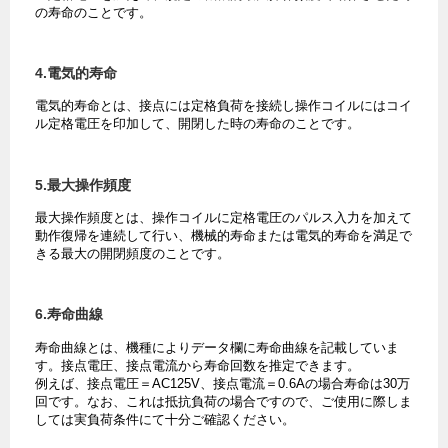
の寿命のことです。
4.電気的寿命
電気的寿命とは、接点には定格負荷を接続し操作コイルにはコイ
ル定格電圧を印加して、開閉した時の寿命のことです。
5.最大操作頻度
最大操作頻度とは、操作コイルに定格電圧のパルス入力を加えて
動作復帰を連続して行い、機械的寿命または電気的寿命を満足で
きる最大の開閉頻度のことです。
6.寿命曲線
寿命曲線とは、機種によりデータ欄に寿命曲線を記載していま
す。接点電圧、接点電流から寿命回数を推定できます。
例えば、接点電圧＝AC125V、接点電流＝0.6Aの場合寿命は30万
回です。なお、これは抵抗負荷の場合ですので、ご使用に際しま
しては実負荷条件にて十分ご確認ください。