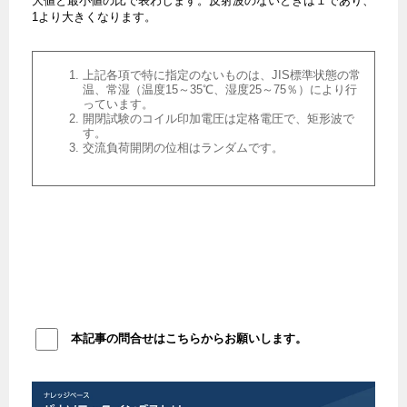
大値と最小値の比で表わします。反射波のないときは１であり、
1より大きくなります。
上記各項で特に指定のないものは、JIS標準状態の常
温、常湿（温度15～35℃、湿度25～75％）により行
っています。
開閉試験のコイル印加電圧は定格電圧で、矩形波で
す。
交流負荷開閉の位相はランダムです。
本記事の問合せはこちらからお願いします。