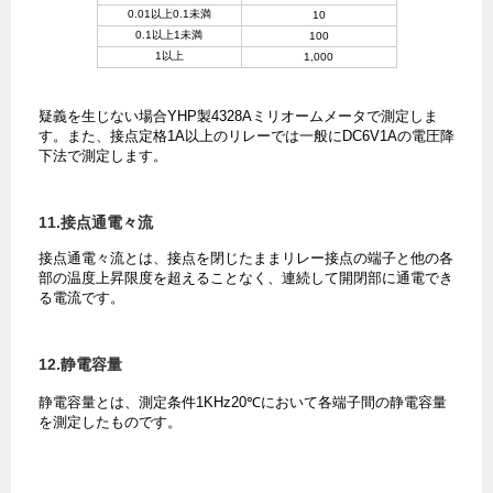
0.01以上0.1未満
10
0.1以上1未満
100
1以上
1,000
疑義を生じない場合YHP製4328Aミリオームメータで測定しま
す。また、接点定格1A以上のリレーでは一般にDC6V1Aの電圧降
下法で測定します。
11.接点通電々流
接点通電々流とは、接点を閉じたままリレー接点の端子と他の各
部の温度上昇限度を超えることなく、連続して開閉部に通電でき
る電流です。
12.静電容量
静電容量とは、測定条件1KHz20℃において各端子間の静電容量
を測定したものです。