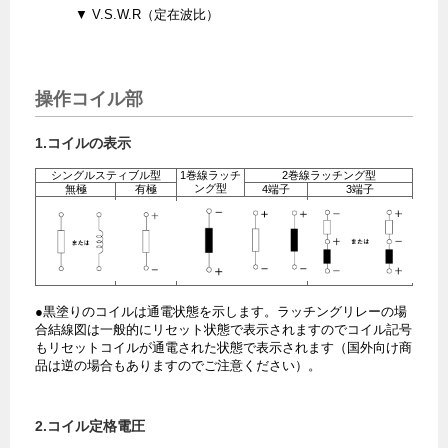
▼ V.S.W.R（定在波比）
操作コイル部
1.コイルの表示
シングルスティブル型
1巻線ラッチ
2巻線ラッチング型
ング型
無極
有極
4端子
3端子
●黒塗りのコイルは通電状態を示します。ラッチングリレーの場
合結線図は一般的にリセット状態で表示されますのでコイル記号
もリセットコイルが通電された状態で表示されます（国外向け商
品は逆の場合もありますのでご注意ください）。
2.コイル定格電圧