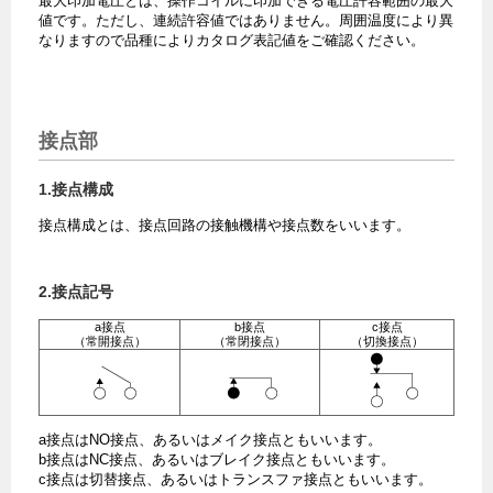
最大印加電圧とは、操作コイルに印加できる電圧許容範囲の最大
値です。ただし、連続許容値ではありません。周囲温度により異
なりますので品種によりカタログ表記値をご確認ください。
接点部
1.接点構成
接点構成とは、接点回路の接触機構や接点数をいいます。
2.接点記号
a接点
b接点
c接点
（常開接点）
（常閉接点）
（切換接点）
a接点はNO接点、あるいはメイク接点ともいいます。
b接点はNC接点、あるいはブレイク接点ともいいます。
c接点は切替接点、あるいはトランスファ接点ともいいます。